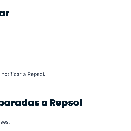
ar
otificar a Repsol.
paradas a Repsol
eses.