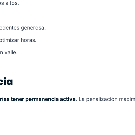
 altos.
edentes generosa.
timizar horas.
 valle.
cia
rías tener permanencia activa
. La penalización máxim