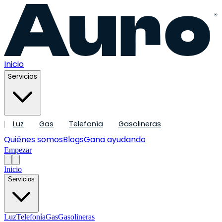
®
Inicio
Servicios
Luz
Gas
Telefonía
Gasolineras
|
Quiénes somos
Blogs
Gana ayudando
Empezar
Inicio
Servicios
Luz
Telefonía
Gas
Gasolineras