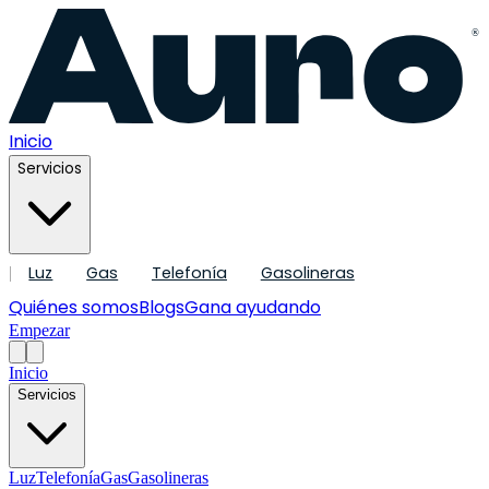
®
Inicio
Servicios
Luz
Gas
Telefonía
Gasolineras
|
Quiénes somos
Blogs
Gana ayudando
Empezar
Inicio
Servicios
Luz
Telefonía
Gas
Gasolineras