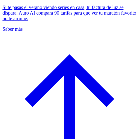
Si te pasas el verano viendo series en casa, tu factura de luz se
dispara. Auro AI compara 90 tarifas para que ver tu maratón favorito
no te arruine.
Saber más