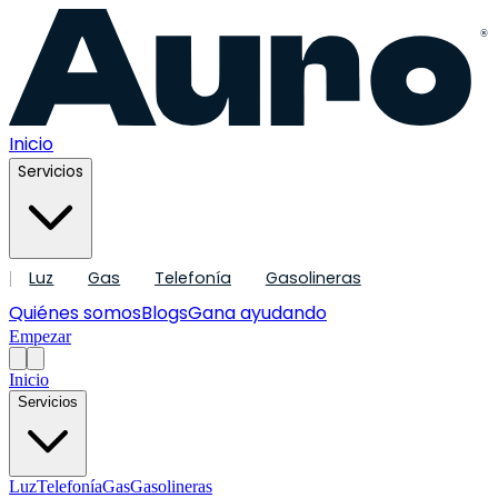
®
Inicio
Servicios
Luz
Gas
Telefonía
Gasolineras
|
Quiénes somos
Blogs
Gana ayudando
Empezar
Inicio
Servicios
Luz
Telefonía
Gas
Gasolineras