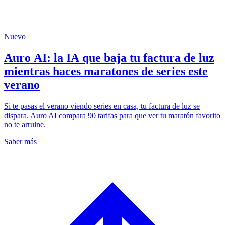
Nuevo
Auro AI: la IA que baja tu factura de luz
mientras haces maratones de series este
verano
Si te pasas el verano viendo series en casa, tu factura de luz se
dispara. Auro AI compara 90 tarifas para que ver tu maratón favorito
no te arruine.
Saber más