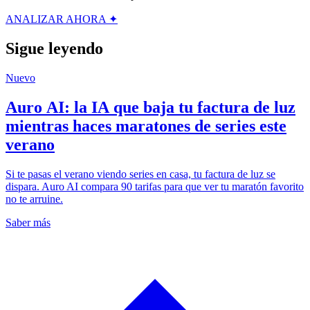
ANALIZAR AHORA ✦
Sigue leyendo
Nuevo
Auro AI: la IA que baja tu factura de luz
mientras haces maratones de series este
verano
Si te pasas el verano viendo series en casa, tu factura de luz se
dispara. Auro AI compara 90 tarifas para que ver tu maratón favorito
no te arruine.
Saber más