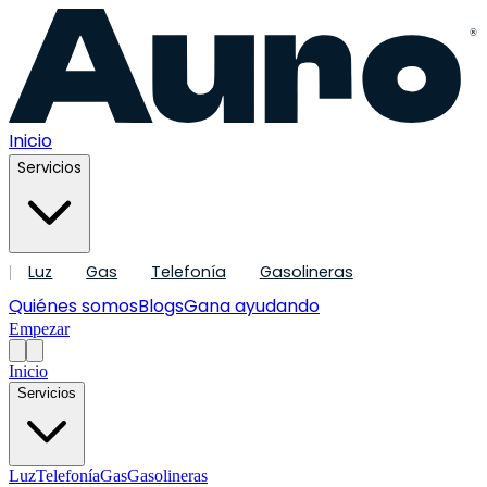
®
Inicio
Servicios
Luz
Gas
Telefonía
Gasolineras
|
Quiénes somos
Blogs
Gana ayudando
Empezar
Inicio
Servicios
Luz
Telefonía
Gas
Gasolineras