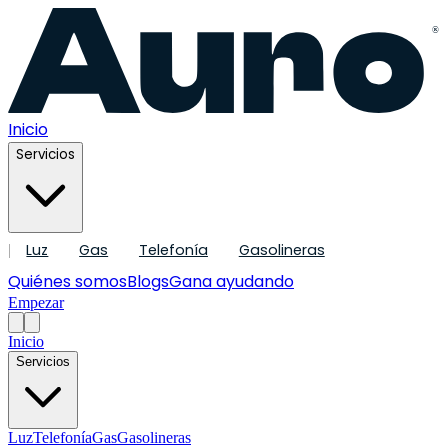
®
Inicio
Servicios
Luz
Gas
Telefonía
Gasolineras
|
Quiénes somos
Blogs
Gana ayudando
Empezar
Inicio
Servicios
Luz
Telefonía
Gas
Gasolineras