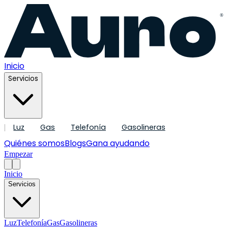
®
Inicio
Servicios
Luz
Gas
Telefonía
Gasolineras
|
Quiénes somos
Blogs
Gana ayudando
Empezar
Inicio
Servicios
Luz
Telefonía
Gas
Gasolineras