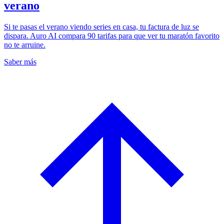
verano
Si te pasas el verano viendo series en casa, tu factura de luz se
dispara. Auro AI compara 90 tarifas para que ver tu maratón favorito
no te arruine.
Saber más