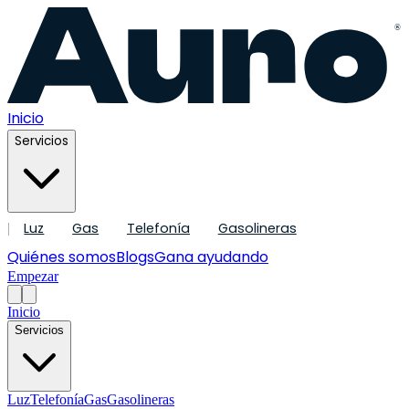
®
Inicio
Servicios
Luz
Gas
Telefonía
Gasolineras
|
Quiénes somos
Blogs
Gana ayudando
Empezar
Inicio
Servicios
Luz
Telefonía
Gas
Gasolineras