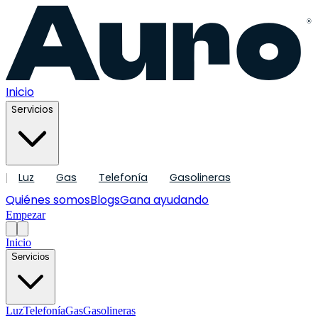
®
Inicio
Servicios
Luz
Gas
Telefonía
Gasolineras
|
Quiénes somos
Blogs
Gana ayudando
Empezar
Inicio
Servicios
Luz
Telefonía
Gas
Gasolineras