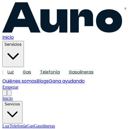
®
Inicio
Servicios
Luz
Gas
Telefonía
Gasolineras
|
Quiénes somos
Blogs
Gana ayudando
Empezar
Inicio
Servicios
Luz
Telefonía
Gas
Gasolineras