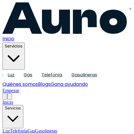
®
Inicio
Servicios
Luz
Gas
Telefonía
Gasolineras
|
Quiénes somos
Blogs
Gana ayudando
Empezar
Inicio
Servicios
Luz
Telefonía
Gas
Gasolineras