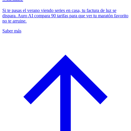
Si te pasas el verano viendo series en casa, tu factura de luz se
dispara. Auro AI compara 90 tarifas para que ver tu maratón favorito
no te arruine.
Saber más