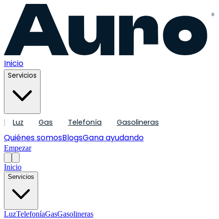
®
Inicio
Servicios
Luz
Gas
Telefonía
Gasolineras
|
Quiénes somos
Blogs
Gana ayudando
Empezar
Inicio
Servicios
Luz
Telefonía
Gas
Gasolineras