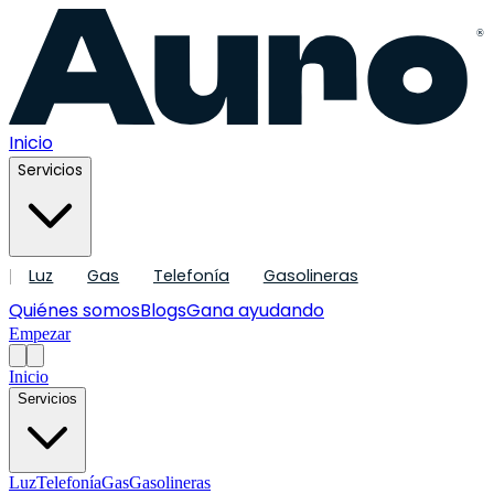
®
Inicio
Servicios
Luz
Gas
Telefonía
Gasolineras
|
Quiénes somos
Blogs
Gana ayudando
Empezar
Inicio
Servicios
Luz
Telefonía
Gas
Gasolineras