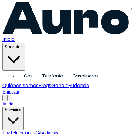
®
Inicio
Servicios
Luz
Gas
Telefonía
Gasolineras
|
Quiénes somos
Blogs
Gana ayudando
Empezar
Inicio
Servicios
Luz
Telefonía
Gas
Gasolineras