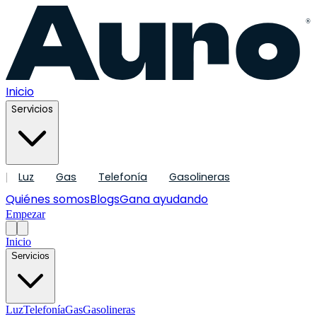
®
Inicio
Servicios
Luz
Gas
Telefonía
Gasolineras
|
Quiénes somos
Blogs
Gana ayudando
Empezar
Inicio
Servicios
Luz
Telefonía
Gas
Gasolineras