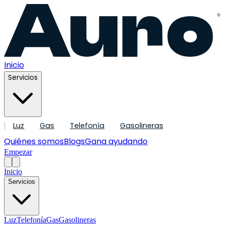
®
Inicio
Servicios
Luz
Gas
Telefonía
Gasolineras
|
Quiénes somos
Blogs
Gana ayudando
Empezar
Inicio
Servicios
Luz
Telefonía
Gas
Gasolineras