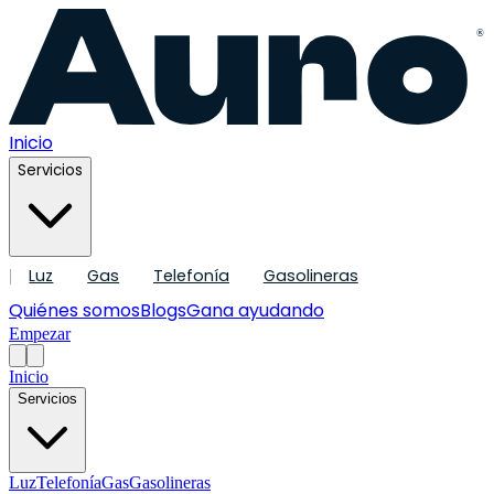
®
Inicio
Servicios
Luz
Gas
Telefonía
Gasolineras
|
Quiénes somos
Blogs
Gana ayudando
Empezar
Inicio
Servicios
Luz
Telefonía
Gas
Gasolineras