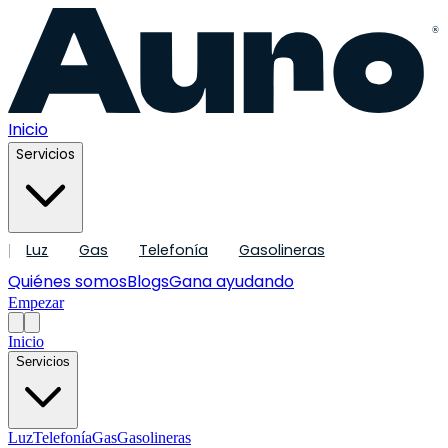
®
Inicio
Servicios
Luz
Gas
Telefonía
Gasolineras
|
Quiénes somos
Blogs
Gana ayudando
Empezar
Inicio
Servicios
Luz
Telefonía
Gas
Gasolineras