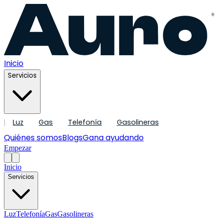
®
Inicio
Servicios
Luz
Gas
Telefonía
Gasolineras
|
Quiénes somos
Blogs
Gana ayudando
Empezar
Inicio
Servicios
Luz
Telefonía
Gas
Gasolineras